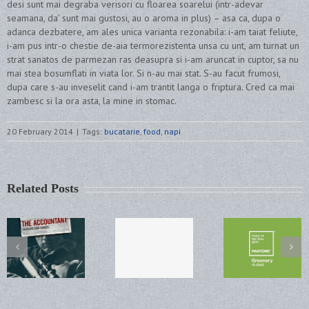
desi sunt mai degraba verisori cu floarea soarelui (intr-adevar
seamana, da’ sunt mai gustosi, au o aroma in plus) – asa ca, dupa o
adanca dezbatere, am ales unica varianta rezonabila: i-am taiat feliute,
i-am pus intr-o chestie de-aia termorezistenta unsa cu unt, am turnat un
strat sanatos de parmezan ras deasupra si i-am aruncat in cuptor, sa nu
mai stea bosumflati in viata lor. Si n-au mai stat. S-au facut frumosi,
dupa care s-au inveselit cand i-am trantit langa o friptura. Cred ca mai
zambesc si la ora asta, la mine in stomac.
20 February 2014
|
Tags:
bucatarie
,
food
,
napi
Related Posts