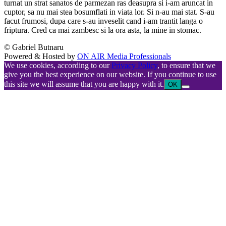
turnat un strat sanatos de parmezan ras deasupra si i-am aruncat in
cuptor, sa nu mai stea bosumflati in viata lor. Si n-au mai stat. S-au
facut frumosi, dupa care s-au inveselit cand i-am trantit langa o
friptura. Cred ca mai zambesc si la ora asta, la mine in stomac.
© Gabriel Butnaru
Powered & Hosted by
ON AIR Media Professionals
We use cookies, according to our
Privacy Policy
, to ensure that we
give you the best experience on our website. If you continue to use
this site we will assume that you are happy with it.
OK