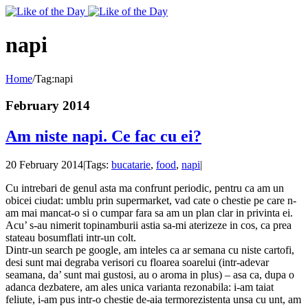
Toggle
SlidingBar
Area
napi
Home
/
Tag:
napi
February 2014
Am niste napi. Ce fac cu ei?
20 February 2014
|
Tags:
bucatarie
,
food
,
napi
|
Cu intrebari de genul asta ma confrunt periodic, pentru ca am un
obicei ciudat: umblu prin supermarket, vad cate o chestie pe care n-
am mai mancat-o si o cumpar fara sa am un plan clar in privinta ei.
Acu’ s-au nimerit topinamburii astia sa-mi aterizeze in cos, ca prea
stateau bosumflati intr-un colt.
Dintr-un search pe google, am inteles ca ar semana cu niste cartofi,
desi sunt mai degraba verisori cu floarea soarelui (intr-adevar
seamana, da’ sunt mai gustosi, au o aroma in plus) – asa ca, dupa o
adanca dezbatere, am ales unica varianta rezonabila: i-am taiat
feliute, i-am pus intr-o chestie de-aia termorezistenta unsa cu unt, am