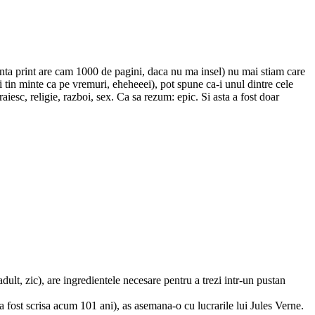
rianta print are cam 1000 de pagini, daca nu ma insel) nu mai stiam care
i tin minte ca pe vremuri, eheheeei), pot spune ca-i unul dintre cele
aiesc, religie, razboi, sex. Ca sa rezum: epic. Si asta a fost doar
adult, zic), are ingredientele necesare pentru a trezi intr-un pustan
 a fost scrisa acum 101 ani), as asemana-o cu lucrarile lui Jules Verne.