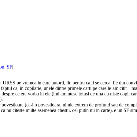
ion
,
SF
|
 URSS pe vremea in care autorii, fie pentru ca li se cerea, fie din convin
ptul ca, in copilarie, unele dintre primele carti pe care le-am citit – mai
espre ce era vorba in ele (imi amintesc totusi de una cu niste copii car
).
 povestioara (ca-i o povestioara, nimic extrem de profund sau de complic
a nu citeste multe asemenea chestii, cel putin nu in carte), e un SF sim