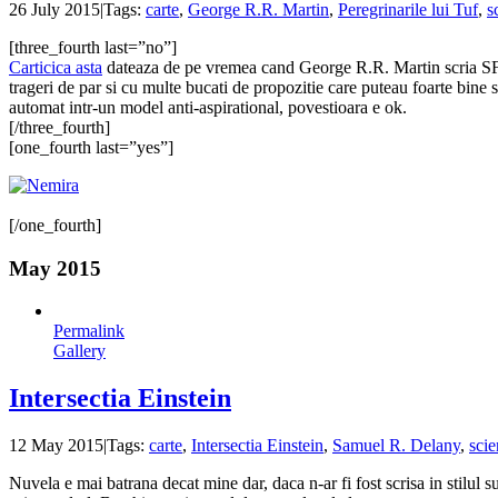
26 July 2015
|
Tags:
carte
,
George R.R. Martin
,
Peregrinarile lui Tuf
,
s
[three_fourth last=”no”]
Carticica asta
dateaza de pe vremea cand George R.R. Martin scria SF, nu
trageri de par si cu multe bucati de propozitie care puteau foarte bine s
automat intr-un model anti-aspirational, povestioara e ok.
[/three_fourth]
[one_fourth last=”yes”]
[/one_fourth]
May 2015
Permalink
Gallery
Intersectia Einstein
12 May 2015
|
Tags:
carte
,
Intersectia Einstein
,
Samuel R. Delany
,
scie
Nuvela e mai batrana decat mine dar, daca n-ar fi fost scrisa in stilul s