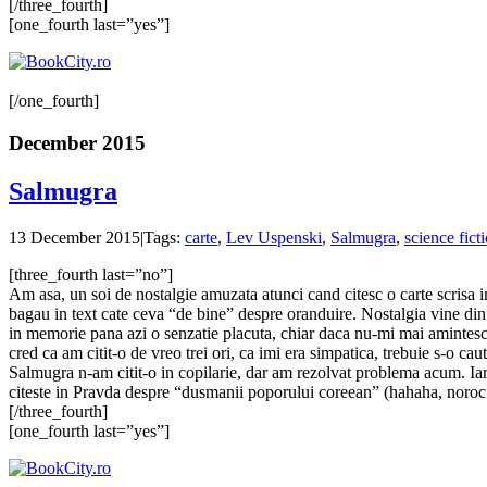
[/three_fourth]
[one_fourth last=”yes”]
[/one_fourth]
December 2015
Salmugra
13 December 2015
|
Tags:
carte
,
Lev Uspenski
,
Salmugra
,
science fict
[three_fourth last=”no”]
Am asa, un soi de nostalgie amuzata atunci cand citesc o carte scrisa in
bagau in text cate ceva “de bine” despre oranduire. Nostalgia vine din fa
in memorie pana azi o senzatie placuta, chiar daca nu-mi mai amintesc d
cred ca am citit-o de vreo trei ori, ca imi era simpatica, trebuie s-o caut
Salmugra n-am citit-o in copilarie, dar am rezolvat problema acum. Iar
citeste in Pravda despre “dusmanii poporului coreean” (hahaha, noroc c
[/three_fourth]
[one_fourth last=”yes”]