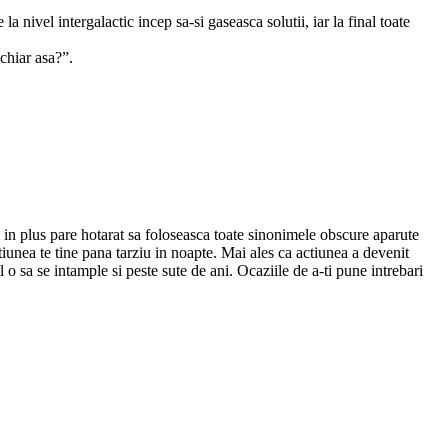
 nivel intergalactic incep sa-si gaseasca solutii, iar la final toate
 chiar asa?”.
si in plus pare hotarat sa foloseasca toate sinonimele obscure aparute
ctiunea te tine pana tarziu in noapte. Mai ales ca actiunea a devenit
l o sa se intample si peste sute de ani. Ocaziile de a-ti pune intrebari