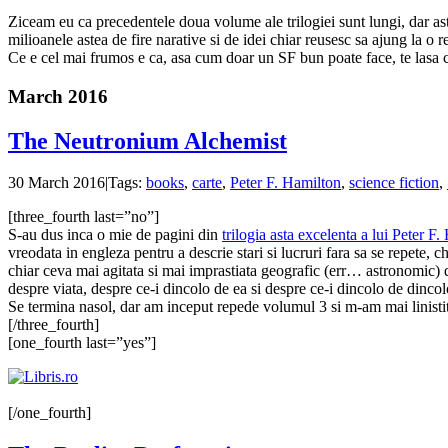
Ziceam eu ca precedentele doua volume ale trilogiei sunt lungi, dar asta 
milioanele astea de fire narative si de idei chiar reusesc sa ajung la o
Ce e cel mai frumos e ca, asa cum doar un SF bun poate face, te lasa cu 
March 2016
The Neutronium Alchemist
30 March 2016
|
Tags:
books
,
carte
,
Peter F. Hamilton
,
science fiction
,
[three_fourth last=”no”]
S-au dus inca o mie de pagini din
trilogia asta excelenta a lui Peter F
vreodata in engleza pentru a descrie stari si lucruri fara sa se repete, 
chiar ceva mai agitata si mai imprastiata geografic (err… astronomic) 
despre viata, despre ce-i dincolo de ea si despre ce-i dincolo de dincol
Se termina nasol, dar am inceput repede volumul 3 si m-am mai linistit
[/three_fourth]
[one_fourth last=”yes”]
[/one_fourth]