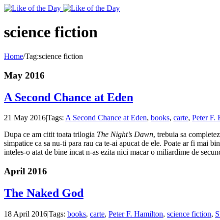
Toggle
SlidingBar
Area
science fiction
Home
/
Tag:
science fiction
May 2016
A Second Chance at Eden
21 May 2016
|
Tags:
A Second Chance at Eden
,
books
,
carte
,
Peter F.
Dupa ce am citit toata trilogia
The Night’s Dawn
, trebuia sa complete
simpatice ca sa nu-ti para rau ca te-ai apucat de ele. Poate ar fi mai bin
inteles-o atat de bine incat n-as ezita nici macar o miliardime de secu
April 2016
The Naked God
18 April 2016
|
Tags:
books
,
carte
,
Peter F. Hamilton
,
science fiction
,
S