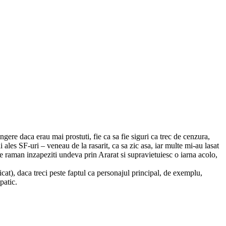
gere daca erau mai prostuti, fie ca sa fie siguri ca trec de cenzura,
 ales SF-uri – veneau de la rasarit, ca sa zic asa, iar multe mi-au lasat
e raman inzapeziti undeva prin Ararat si supravietuiesc o iarna acolo,
at), daca treci peste faptul ca personajul principal, de exemplu,
patic.