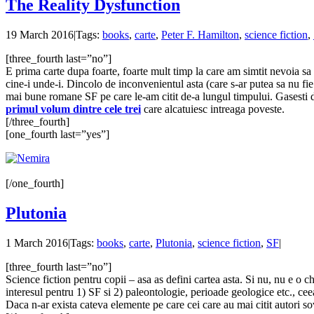
The Reality Dysfunction
19 March 2016
|
Tags:
books
,
carte
,
Peter F. Hamilton
,
science fiction
,
[three_fourth last=”no”]
E prima carte dupa foarte, foarte mult timp la care am simtit nevoia sa 
cine-i unde-i. Dincolo de inconvenientul asta (care s-ar putea sa nu fi
mai bune romane SF pe care le-am citit de-a lungul timpului. Gasesti de t
primul volum dintre cele trei
care alcatuiesc intreaga poveste.
[/three_fourth]
[one_fourth last=”yes”]
[/one_fourth]
Plutonia
1 March 2016
|
Tags:
books
,
carte
,
Plutonia
,
science fiction
,
SF
|
[three_fourth last=”no”]
Science fiction pentru copii – asa as defini cartea asta. Si nu, nu e o ch
interesul pentru 1) SF si 2) paleontologie, perioade geologice etc., cee
Daca n-ar exista cateva elemente pe care cei care au mai citit autori so