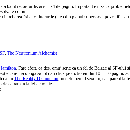
a batut recordurile: are 1174 de pagini. Important e insa ca problemele la
 rezolvare comuna.
intrebarea “si daca lucrurile (alea din planul superior al povestii) stau
SF
,
The Neutronium Alchemist
|
. Hamilton
. Fara efort, ca desi omu’ scrie ca un fel de Balzac al SF-ului 
chestie care ma obliga sa tot dau click pe dictionar din 10 in 10 pagini, a
decat in
The Reality Disfunction
, in detrimentul sexului, ca aparent la fe
o de ea raman la fel de multe.
.