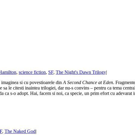
 Hamilton
,
science fiction
,
SF
,
The Night's Dawn Trilogy
|
z imaginea si cu povestioarele din
A Second Chance at Eden
. Fragmente
e sa le citesti inaintea trilogiei, dar nu-s convins – pentru ca tema central
nda ca s-o adopt. Hai, facem si noi, ca specie, un prim efort cu adevarat 
F
,
The Naked God
|