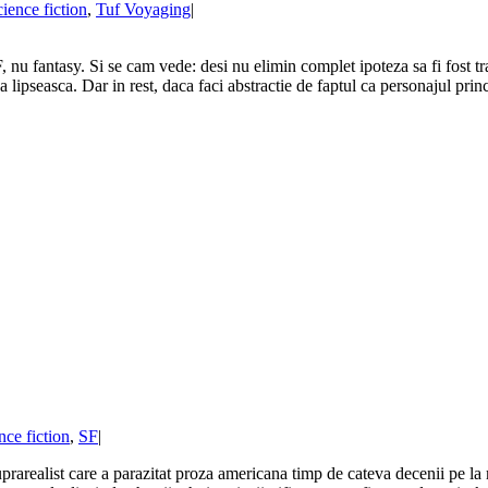
cience fiction
,
Tuf Voyaging
|
 fantasy. Si se cam vede: desi nu elimin complet ipoteza sa fi fost tra
a lipseasca. Dar in rest, daca faci abstractie de faptul ca personajul princ
nce fiction
,
SF
|
uprarealist care a parazitat proza americana timp de cateva decenii pe la m