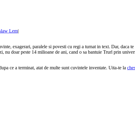
islaw Lem
|
inte, exagerari, paralele si povesti cu regi a turnat in text. Dar, daca te 
tazi, nu doar peste 14 milioane de ani, cand o sa bantuie Trurl prin unive
 dupa ce a terminat, atat de multe sunt cuvintele inventate. Uita-te la
ches