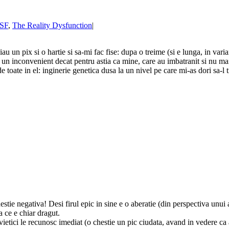
SF
,
The Reality Dysfunction
|
iau un pix si o hartie si sa-mi fac fise: dupa o treime (si e lunga, in va
e un inconvenient decat pentru astia ca mine, care au imbatranit si nu ma
oate in el: inginerie genetica dusa la un nivel pe care mi-as dori sa-l tr
estie negativa! Desi firul epic in sine e o aberatie (din perspectiva unui 
a ce e chiar dragut.
vietici le recunosc imediat (o chestie un pic ciudata, avand in vedere ca