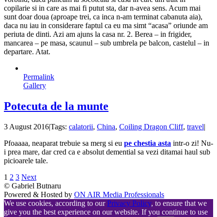
copilarie si in care as mai fi putut sta, dar n-avea sens. Acum mai
sunt doar doua (aproape trei, ca inca n-am terminat cabanuta aia),
daca nu iau in considerare faptul ca eu ma simt “acasa” oriunde am
periuta de dinti. Azi am ajuns la casa nr. 2. Berea – in frigider,
mancarea – pe masa, scaunul – sub umbrela pe balcon, castelul – in
departare. Atat.
Permalink
Gallery
Potecuta de la munte
3 August 2016
|
Tags:
calatorii
,
China
,
Coiling Dragon Cliff
,
travel
|
Pfoaaaa, neaparat trebuie sa merg si eu
pe chestia asta
intr-o zi! Nu-
i prea mare, dar cred ca e absolut demential sa vezi ditamai haul sub
picioarele tale.
1
2
3
Next
© Gabriel Butnaru
Powered & Hosted by
ON AIR Media Professionals
We use cookies, according to our
Privacy Policy
, to ensure that we
give you the best experience on our website. If you continue to use