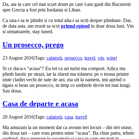
Da, aia in care cel mai scurt drum pe care l-am gasit din Bucuresti
spre Grecia a fost prin Iordania si Liban.
Ca una-i sa te plimbi si cu totul alta-i sa scrii despre plimbare. Dar,
de data asta, am reusit sa scot
primul episod
in doar doua luni. Vin
si urmatoarele, stay tuned.
Un prosecco, prego
23 August 2016
|
Tags:
calatorii
,
prosecco
,
travel
,
vin
,
wine
|
Si ce daca-s “acasa”? Eu tot ca un turist ma comport. Adica ma
plimb haotic pe strazi, iar la sfarsit ma tolanesc pe o terasa printre
niste cladiri vechi de sute de ani, ma uit la oameni, imi aprind o
tigara si beau un prosecco, in timp ce umbrele devin tot mai lungi.
Sau doua.
Casa de departe e acasa
20 August 2016
|
Tags:
calatorii
,
casa
,
travel
|
Ma amuzam la un moment dat ca aveam trei locuri – din trei orase,
din doua tari – care erau pentru mine “acasa”. Ba chiar patru, tehnic
vorbind, daca puneam la socoteala si casa in care am trait in