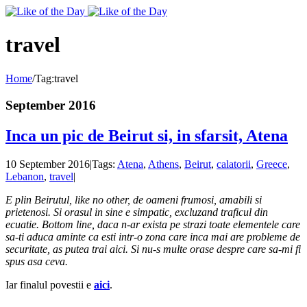
Toggle
SlidingBar
Area
travel
Home
/
Tag:
travel
September 2016
Inca un pic de Beirut si, in sfarsit, Atena
10 September 2016
|
Tags:
Atena
,
Athens
,
Beirut
,
calatorii
,
Greece
,
Lebanon
,
travel
|
E plin Beirutul, like no other, de oameni frumosi, amabili si
prietenosi. Si orasul in sine e simpatic, excluzand traficul din
ecuatie. Bottom line, daca n-ar exista pe strazi toate elementele care
sa-ti aduca aminte ca esti intr-o zona care inca mai are probleme de
securitate, as putea trai aici. Si nu-s multe orase despre care sa-mi fi
spus asa ceva.
Iar finalul povestii e
aici
.