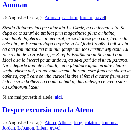
Amman
26 August 2016
|
Tags:
Amman
,
calatorii
,
Jordan
,
travel
|
Strada Rainbow incepe chiar din 1st Circle, cu ea incepi si tu. Si
dupa ce te saturi de umblat prin magazinase pline cu haine,
antichitati, bijuterii si, in general, orice iti trece prin cap, treci si la
cele din jur. Eventual dupa o oprire la Al Quds Falafel. Unii sustin
ca aici poti manca cel mai bun falafel din tot Orientul Mijlociu. Eu
zic ca ala de la Hashem, pe King Faisal/Shaaban St. e mai bun.
Ideal e sa le incerci pe amandoua, ca sa-ti poti da si tu cu parerea.
Nu-s departe unul de celalalt, cat o plimbare agale printre cladiri
vechi, vitrine noi, arome amestecate, barbati care fumeaza shisha la
cafenea, copii care se uita curiosi la tine si femei a caror frumusete
te face sa te holbezi cu coada ochiului, daca-ntelegi ce vreau sa zic
cu oximoronul asta.
Si am mai povestit si altele,
aici
.
Despre excursia mea la Atena
25 August 2016
|
Tags:
Atena
,
Athens
,
blog
,
calatorii
,
Iordania
,
Jordan
,
Lebanon
,
Liban
,
travel
|