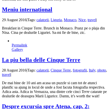
Meniu international
29 August 2016
|
Tags:
calatorii
,
Liguria
,
Monaco
,
Nice
,
travel
|
Breakfast in Cinque Terre. Brunch in Monaco. Pranz pe o plaja din
Nisa. Cina pe dealurile Liguriei. Sa-mi fie de bine, zic.
Permalink
Gallery
La piu bella delle Cinque Terre
28 August 2016
|
Tags:
calatorii
,
Cinque Terre
,
fotografii
,
Italy
,
photo
,
travel
|
De mai bine de 10 ani am acasa un puzzle si cam tot de atunci
planific sa ajung in locul de unde a fost facuta fotografia respectiva.
Adica asta. Adica in Vernazza, una dintre cele cinci
Terre
catarate pe
dealurile de deasupra Marii Ligurice. Damn, it’s worth the wait!
Despre excursia spre Atena, cap. 2: