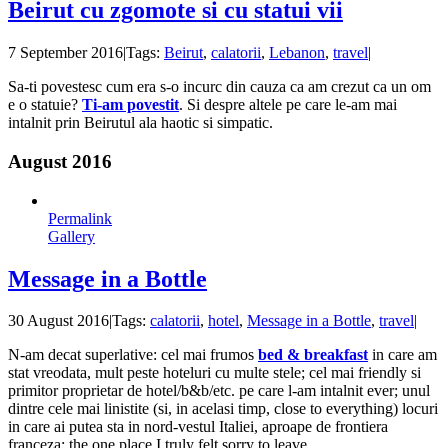
Beirut cu zgomote si cu statui vii
7 September 2016
|
Tags:
Beirut
,
calatorii
,
Lebanon
,
travel
|
Sa-ti povestesc cum era s-o incurc din cauza ca am crezut ca un om
e o statuie?
Ti-am povestit
. Si despre altele pe care le-am mai
intalnit prin Beirutul ala haotic si simpatic.
August 2016
Permalink
Gallery
Message in a Bottle
30 August 2016
|
Tags:
calatorii
,
hotel
,
Message in a Bottle
,
travel
|
N-am decat superlative: cel mai frumos
bed & breakfast
in care am
stat vreodata, mult peste hoteluri cu multe stele; cel mai friendly si
primitor proprietar de hotel/b&b/etc. pe care l-am intalnit ever; unul
dintre cele mai linistite (si, in acelasi timp, close to everything) locuri
in care ai putea sta in nord-vestul Italiei, aproape de frontiera
franceza; the one place I truly felt sorry to leave.