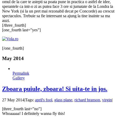
omul de la care te astepti sa poata pune in practica o astfel de idee,
sperantele ca intr-o zi as putea face 3 ore si jumatate de la Londra la
New York (si la un pret mai rezonabil decat pe Concorde) au crescut
spectaculos. Trebuie sa fie interesant sa ajung la tine inainte sa ma
auzi.
[/three_fourth]
[one_fourth last=”yes”]
[/one_fourth]
May 2014
Permalink
Gallery
Zboara puiule, zboara! Si uita-te in jos.
27 May 2014
|
Tags:
april's fool
,
glass plane
,
richard branson
,
virgin
|
[three_fourth last=”no”]
Whoaaaaa! I definitely wanna fly this!