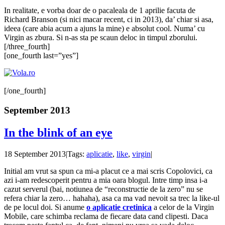
In realitate, e vorba doar de o pacaleala de 1 aprilie facuta de
Richard Branson (si nici macar recent, ci in 2013), da’ chiar si asa,
ideea (care abia acum a ajuns la mine) e absolut cool. Numa’ cu
Virgin as zbura. Si n-as sta pe scaun deloc in timpul zborului.
[/three_fourth]
[one_fourth last=”yes”]
[/one_fourth]
September 2013
In the blink of an eye
18 September 2013
|
Tags:
aplicatie
,
like
,
virgin
|
Initial am vrut sa spun ca mi-a placut ce a mai scris Copolovici, ca
azi i-am redescoperit pentru a mia oara blogul. Intre timp insa i-a
cazut serverul (bai, notiunea de “reconstructie de la zero” nu se
refera chiar la zero… hahaha), asa ca ma vad nevoit sa trec la like-ul
de pe locul doi. Si anume
o aplicatie cretinica
a celor de la Virgin
Mobile, care schimba reclama de fiecare data cand clipesti. Daca