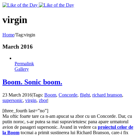
Toggle
SlidingBar
Area
virgin
Home
/
Tag:
virgin
March 2016
Permalink
Gallery
Boom. Sonic boom.
23 March 2016
|
Tags:
Boom
,
Concorde
,
flight
,
richard branson
,
supersonic
,
virgin
,
zbor
|
[three_fourth last=”no”]
Ma oftic foarte tare ca n-am apucat sa zbor cu un Concorde. Dar, cu
putin noroc, s-ar putea sa mai supravietuiesc pana apare urmatorul
avion de pasageri supersonic. Avand in vedere ca
proiectul celor de
la Boom
tocmai a primit sustinerea lui Richard Branson, care-i fix