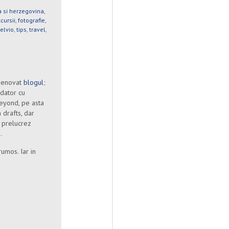
 si herzegovina
,
cursii
,
fotografie
,
telvio
,
tips
,
travel
,
 renovat
blogul
;
 dator cu
eyond, pe asta
 drafts, dar
i prelucrez
.
rumos. Iar in