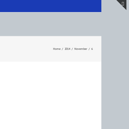
T
S
A
Home
/
2014
/
November
/
6