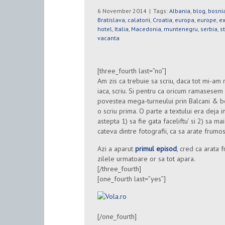
6 November 2014
|
Tags:
Albania
,
blog
,
bosnia
Bratislava
,
calatorii
,
Croatia
,
europa
,
europe
,
ex
hotel
,
Italia
,
Macedonia
,
muntenegru
,
serbia
,
s
vacanta
[three_fourth last=”no”]
Am zis ca trebuie sa scriu, daca tot mi-am
iaca, scriu. Si pentru ca oricum ramasesem
povestea mega-turneului prin Balcani & b
o scriu prima. O parte a textului era deja in
astepta 1) sa fie gata faceliftu’ si 2) sa ma
cateva dintre fotografii, ca sa arate frumos
Azi a aparut
primul episod
, cred ca arata f
zilele urmatoare or sa tot apara.
[/three_fourth]
[one_fourth last=”yes”]
[/one_fourth]