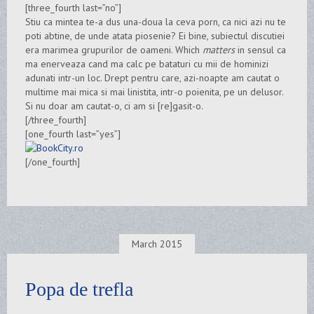
[three_fourth last=”no”]
Stiu ca mintea te-a dus una-doua la ceva porn, ca nici azi nu te
poti abtine, de unde atata piosenie? Ei bine, subiectul discutiei
era marimea grupurilor de oameni. Which
matters
in sensul ca
ma enerveaza cand ma calc pe bataturi cu mii de hominizi
adunati intr-un loc. Drept pentru care, azi-noapte am cautat o
multime mai mica si mai linistita, intr-o poienita, pe un delusor.
Si nu doar am cautat-o, ci am si [re]gasit-o.
[/three_fourth]
[one_fourth last=”yes”]
[/one_fourth]
March 2015
Popa de trefla