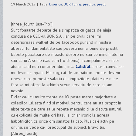
19 March 2015
|
Tags:
biserica
,
BOR
,
funny
,
predica
,
preot
[three_fourth last=”no”]
Sunt foaaarte departe de a simpatiza cu gasca de ninja
condusa de CEO-ul BOR S.A., iar pe civilii care imi
deterioreaza wall-ul de pe facebook punand in nestire
aberatii fundamentaliste sau povesti numa’ bune de prostit
babele pupatoare de moaste despre nu-stiu-ce minuni ale nu-
stiu-carui Arsenie (sau cum l-o chema) ii compatimesc sincer
atunci cand nu-i consider idioti, insa
Calistrat
a reusit cumva sa-
mi devina simpatic. Ma rog, cat de simpatic imi poate deveni
cineva care primeste salariu din impozitele platite de mine
fara sa-mi ofere la schimb vreun serviciu de care sa am
nevoie.
E clar ca-i cu multe trepte de IQ peste marea majoritate a
colegilor lui, asta fiind si motivul pentru care nu sta proptit in
niste texte pe care sa le repete mecanic, ci le discuta natural,
cu explicatii de multe ori hazlii si chiar ironic la adresa
habotnicilor, ca orice om sanatos la cap. Plus ca-i activ pe
online, se vede ca-i preocupat de subiect. Bravo lui.
[/three_fourth]