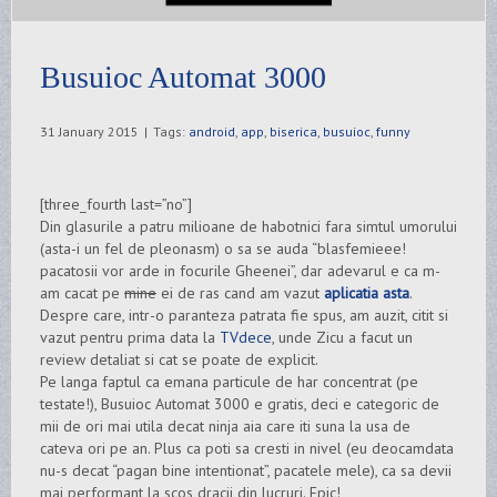
Busuioc Automat 3000
31 January 2015
|
Tags:
android
,
app
,
biserica
,
busuioc
,
funny
[three_fourth last=”no”]
Din glasurile a patru milioane de habotnici fara simtul umorului
(asta-i un fel de pleonasm) o sa se auda “blasfemieee!
pacatosii vor arde in focurile Gheenei”, dar adevarul e ca m-
am cacat pe
mine
ei de ras cand am vazut
aplicatia asta
.
Despre care, intr-o paranteza patrata fie spus, am auzit, citit si
vazut pentru prima data la
TVdece
, unde Zicu a facut un
review detaliat si cat se poate de explicit.
Pe langa faptul ca emana particule de har concentrat (pe
testate!), Busuioc Automat 3000 e gratis, deci e categoric de
mii de ori mai utila decat ninja aia care iti suna la usa de
cateva ori pe an. Plus ca poti sa cresti in nivel (eu deocamdata
nu-s decat “pagan bine intentionat”, pacatele mele), ca sa devii
mai performant la scos dracii din lucruri. Epic!