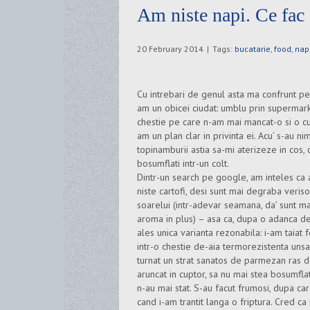
Am niste napi. Ce fac 
20 February 2014
|
Tags:
bucatarie
,
food
,
nap
Cu intrebari de genul asta ma confrunt per
am un obicei ciudat: umblu prin supermark
chestie pe care n-am mai mancat-o si o c
am un plan clar in privinta ei. Acu’ s-au nim
topinamburii astia sa-mi aterizeze in cos,
bosumflati intr-un colt.
Dintr-un search pe google, am inteles ca
niste cartofi, desi sunt mai degraba veriso
soarelui (intr-adevar seamana, da’ sunt ma
aroma in plus) – asa ca, dupa o adanca d
ales unica varianta rezonabila: i-am taiat f
intr-o chestie de-aia termorezistenta unsa
turnat un strat sanatos de parmezan ras d
aruncat in cuptor, sa nu mai stea bosumflati 
n-au mai stat. S-au facut frumosi, dupa car
cand i-am trantit langa o friptura. Cred c