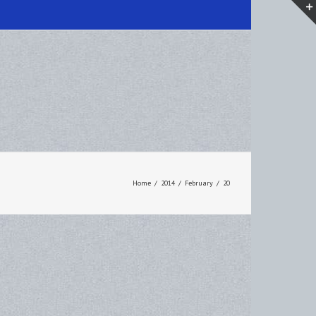
Home
/
2014
/
February
/
20