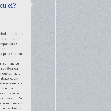
cu ei?
i
iodic, pentru ca
et, vad cate o
umpar fara sa
erit
 ca prea stateau
 ar semana cu
ri cu floarea
i gustosi, au o
ezbatere, am
eliute, i-am pus
 cu unt, am
easupra si i-am
in viata lor. Si
e s-au inveselit
a mai zambesc si