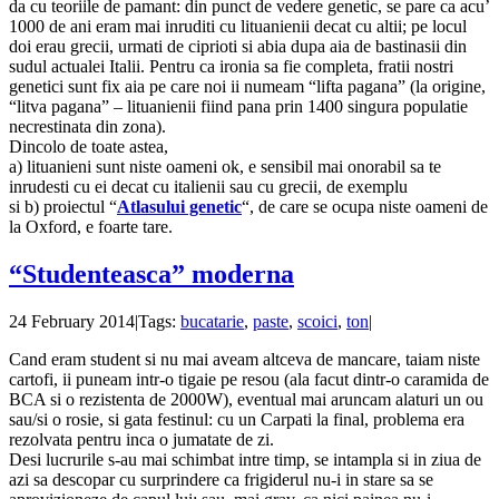
da cu teoriile de pamant: din punct de vedere genetic, se pare ca acu’
1000 de ani eram mai inruditi cu lituanienii decat cu altii; pe locul
doi erau grecii, urmati de ciprioti si abia dupa aia de bastinasii din
sudul actualei Italii. Pentru ca ironia sa fie completa, fratii nostri
genetici sunt fix aia pe care noi ii numeam “lifta pagana” (la origine,
“litva pagana” – lituanienii fiind pana prin 1400 singura populatie
necrestinata din zona).
Dincolo de toate astea,
a) lituanieni sunt niste oameni ok, e sensibil mai onorabil sa te
inrudesti cu ei decat cu italienii sau cu grecii, de exemplu
si b) proiectul “
Atlasului genetic
“, de care se ocupa niste oameni de
la Oxford, e foarte tare.
“Studenteasca” moderna
24 February 2014
|
Tags:
bucatarie
,
paste
,
scoici
,
ton
|
Cand eram student si nu mai aveam altceva de mancare, taiam niste
cartofi, ii puneam intr-o tigaie pe resou (ala facut dintr-o caramida de
BCA si o rezistenta de 2000W), eventual mai aruncam alaturi un ou
sau/si o rosie, si gata festinul: cu un Carpati la final, problema era
rezolvata pentru inca o jumatate de zi.
Desi lucrurile s-au mai schimbat intre timp, se intampla si in ziua de
azi sa descopar cu surprindere ca frigiderul nu-i in stare sa se