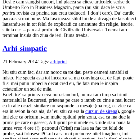
Desi e cam stangist uneori, imi placea sa citesc articolele scrise de
Umberto Eco in Business Magazin, parca (nu stiu daca le scria
pentru
revista cu pricina sau erau traduceri, I don’t care). Da’ cartile
parca-s si mai bune. Ma fascineaza stilul lui de a divaga de la subiect
lansandu-se in tot felul de explicatii cu amanunte din religie, istorie,
stiinta etc. – parca-i profu’ de Civilizatie Universala. Tocmai am
terminat Insula din ziua de ieri. Buna treaba.
Arhi-simpatic
21 February 2014
|
Tags:
arhiprint
|
Nu stiu cum fac, dar am noroc sa tot dau peste oameni amabili si
misto. Fie specia asta tot incearca sa ma convinga ca, de fapt, poate
fi si mai putin imbecila decat cred eu, fie fata mea le inspira
cetatenilor un soi de mila.
Brief: tre’ sa printez ceva non-standard, nu mai am timp sa trimit
materialul la Bucuresti, prietena pe care o intreb cu cine a mai lucrat
ea in alte ocazii similare nu raspunde la mesaje (ma rog, ea zice ca
era in avion la ora aia, da’ eu stiu ca era la
cursuri de sirena
), google
imi zice ca oricum n-am multe optiuni prin zona, asa ca ma duc la
prima pe care o gasesc, Arhiprint pe numele ei. Unde stau pana la
urma vreo 4 ore (!), patronul (Cristi) ma lasa sa fac tot felul de
probe, sa-i folosesc PC-ul ca sa mai prelucrez nitel imaginea, imi