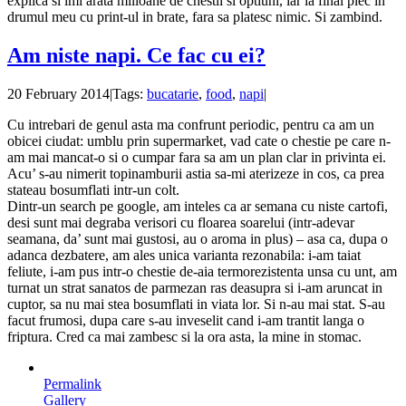
explica si imi arata milioane de chestii si optiuni, iar la final plec in
drumul meu cu print-ul in brate, fara sa platesc nimic. Si zambind.
Am niste napi. Ce fac cu ei?
20 February 2014
|
Tags:
bucatarie
,
food
,
napi
|
Cu intrebari de genul asta ma confrunt periodic, pentru ca am un
obicei ciudat: umblu prin supermarket, vad cate o chestie pe care n-
am mai mancat-o si o cumpar fara sa am un plan clar in privinta ei.
Acu’ s-au nimerit topinamburii astia sa-mi aterizeze in cos, ca prea
stateau bosumflati intr-un colt.
Dintr-un search pe google, am inteles ca ar semana cu niste cartofi,
desi sunt mai degraba verisori cu floarea soarelui (intr-adevar
seamana, da’ sunt mai gustosi, au o aroma in plus) – asa ca, dupa o
adanca dezbatere, am ales unica varianta rezonabila: i-am taiat
feliute, i-am pus intr-o chestie de-aia termorezistenta unsa cu unt, am
turnat un strat sanatos de parmezan ras deasupra si i-am aruncat in
cuptor, sa nu mai stea bosumflati in viata lor. Si n-au mai stat. S-au
facut frumosi, dupa care s-au inveselit cand i-am trantit langa o
friptura. Cred ca mai zambesc si la ora asta, la mine in stomac.
Permalink
Gallery