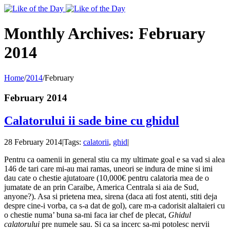
Toggle
SlidingBar
Area
Monthly Archives:
February
2014
Home
/
2014
/
February
February 2014
Calatorului ii sade bine cu ghidul
28 February 2014
|
Tags:
calatorii
,
ghid
|
Pentru ca oamenii in general stiu ca my ultimate goal e sa vad si alea
146 de tari care mi-au mai ramas, uneori se indura de mine si imi
dau cate o chestie ajutatoare (10,000€ pentru calatoria mea de o
jumatate de an prin Caraibe, America Centrala si aia de Sud,
anyone?). Asa si prietena mea, sirena (daca ati fost atenti, stiti deja
despre cine-i vorba, ca s-a dat de gol), care m-a cadorisit alaltaieri cu
o chestie numa’ buna sa-mi faca iar chef de plecat,
Ghidul
calatorului
pre numele sau. Si ca sa incerc sa-mi potolesc nervii