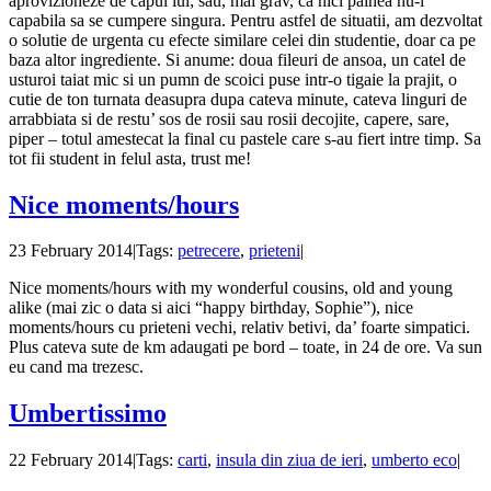
aprovizioneze de capul lui; sau, mai grav, ca nici painea nu-i
capabila sa se cumpere singura. Pentru astfel de situatii, am dezvoltat
o solutie de urgenta cu efecte similare celei din studentie, doar ca pe
baza altor ingrediente. Si anume: doua fileuri de ansoa, un catel de
usturoi taiat mic si un pumn de scoici puse intr-o tigaie la prajit, o
cutie de ton turnata deasupra dupa cateva minute, cateva linguri de
arrabbiata si de restu’ sos de rosii sau rosii decojite, capere, sare,
piper – totul amestecat la final cu pastele care s-au fiert intre timp. Sa
tot fii student in felul asta, trust me!
Nice moments/hours
23 February 2014
|
Tags:
petrecere
,
prieteni
|
Nice moments/hours with my wonderful cousins, old and young
alike (mai zic o data si aici “happy birthday, Sophie”), nice
moments/hours cu prieteni vechi, relativ betivi, da’ foarte simpatici.
Plus cateva sute de km adaugati pe bord – toate, in 24 de ore. Va sun
eu cand ma trezesc.
Umbertissimo
22 February 2014
|
Tags:
carti
,
insula din ziua de ieri
,
umberto eco
|