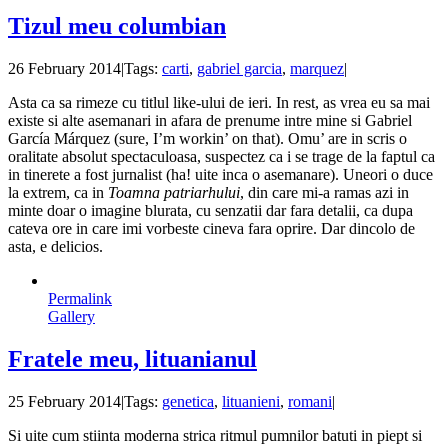
Tizul meu columbian
26 February 2014
|
Tags:
carti
,
gabriel garcia
,
marquez
|
Asta ca sa rimeze cu titlul like-ului de ieri. In rest, as vrea eu sa mai
existe si alte asemanari in afara de prenume intre mine si Gabriel
García Márquez (sure, I’m workin’ on that). Omu’ are in scris o
oralitate absolut spectaculoasa, suspectez ca i se trage de la faptul ca
in tinerete a fost jurnalist (ha! uite inca o asemanare). Uneori o duce
la extrem, ca in
Toamna patriarhului
, din care mi-a ramas azi in
minte doar o imagine blurata, cu senzatii dar fara detalii, ca dupa
cateva ore in care imi vorbeste cineva fara oprire. Dar dincolo de
asta, e delicios.
Permalink
Gallery
Fratele meu, lituanianul
25 February 2014
|
Tags:
genetica
,
lituanieni
,
romani
|
Si uite cum stiinta moderna strica ritmul pumnilor batuti in piept si