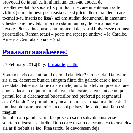
provocati de faptul ca in ultimii ani toti s-au apucat de
revolte/revolutii/razboaie fix prin locurile care intentionam sa le
vizitez (le multumesc pe aceasta cale si prietenilor ucrainieni, care
tocmai s-au inscris pe lista), azi am studiat documentul in amanunt.
Chestie care inevitabil m-a mai starnit un pic, de parca mai era
nevoie. Plus ca incepuse la un moment dat sa-mi bulverseze ordinea
prioritatilor. Raman totusi – poate ma repet pe undeva – la Caraibe,
America Centrala si aia de Sud.
Paaaaancaaaakeeees!
27 February 2014
|
Tags:
bucatarie
,
clatite
|
V-am mai zis ca sunt fanul etern al clatitelor? Cre’ ca da. Da’ v-am
zis si ca, deoarece bunica (singura fiinta din galaxie care a facut
vreodata clatite mai bune ca ale mele) unfortunately nu prea mai are
cum sa faca – cel putin nu prin galaxia noastra -, eu sunt acum pe
primul loc in clasamentul bucatarilor mei preferati pe segmentul
asta? Atat de “pe primul loc”, incat m-am lasat rugat mai bine de 4
luni inainte sa-mi mai ofer un ospat pe baza de lapte, oua, faina si
magiun.
Initial m-am gandit sa nu fac poze ca sa nu salivati pana vi se
scurtcircuiteaza tastaturile. Dupa care mi-am dat seama ca tocmai de-
aia ar fi trebuit sa fac. Prea tarziu, le devorasem deja.