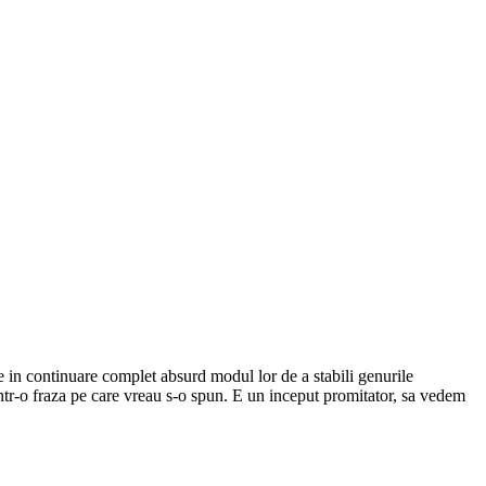
re in continuare complet absurd modul lor de a stabili genurile
dintr-o fraza pe care vreau s-o spun. E un inceput promitator, sa vedem