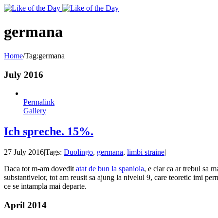
Toggle
SlidingBar
Area
germana
Home
/
Tag:
germana
July 2016
Permalink
Gallery
Ich spreche. 15%.
27 July 2016
|
Tags:
Duolingo
,
germana
,
limbi straine
|
Daca tot m-am dovedit
atat de bun la spaniola
, e clar ca ar trebui sa
substantivelor, tot am reusit sa ajung la nivelul 9, care teoretic imi p
ce se intampla mai departe.
April 2014