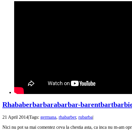
Rhababerbarbarabarbar-barentbartbarbi
21 April 2014
|
Tags:
germana
,
rhabarber
,
rubarba
|
Nici nu pot sa mai comentez ceva la chestia asta, ca inca nu m-am oprit