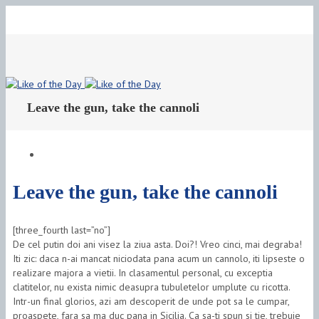
Toggle
Sliding
Area
Leave the gun, take the cannoli
Leave the gun, take the cannoli
[three_fourth last=”no”]
De cel putin doi ani visez la ziua asta. Doi?! Vreo cinci, mai degraba!
Iti zic: daca n-ai mancat niciodata pana acum un cannolo, iti lipseste o
realizare majora a vietii. In clasamentul personal, cu exceptia
clatitelor, nu exista nimic deasupra tubuletelor umplute cu ricotta.
Intr-un final glorios, azi am descoperit de unde pot sa le cumpar,
proaspete, fara sa ma duc pana in Sicilia. Ca sa-ti spun si tie, trebuie