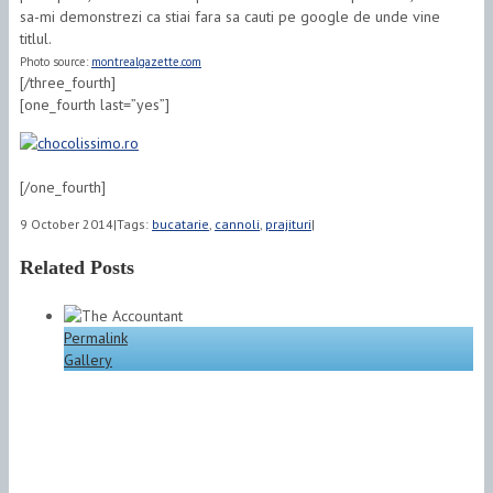
sa-mi demonstrezi ca stiai fara sa cauti pe google de unde vine
titlul.
Photo source:
montrealgazette.com
[/three_fourth]
[one_fourth last=”yes”]
[/one_fourth]
9 October 2014
|
Tags:
bucatarie
,
cannoli
,
prajituri
|
Related Posts
Permalink
Gallery